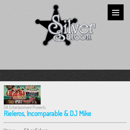
5'A Entertainment Presents
Rieleros, Incomparable & DJ Mike